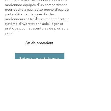
Compatible avec la majorité des sacs de
randonnée équipés d'un compartiment
pour poche à eau, cette poche d'eau est
particulièrement appréciée des
randonneurs et trekkeurs recherchant un
système d'hydratation fiable, léger et
pratique pour les aventures de plusieurs
jours.
Article précédent
Retour au catalogue
Ajouter au panier
Article suivant