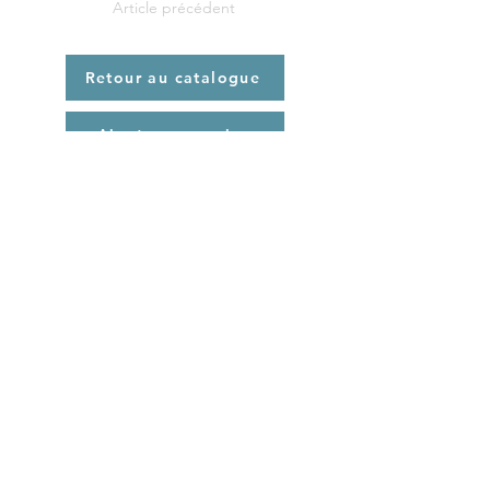
Article précédent
Retour au catalogue
Ajouter au panier
Article suivant
Location de matériel de
randonnée - bivouac
Mentions légales