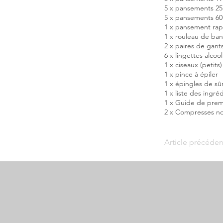
5 x pansements 2
5 x pansements 6
1 x pansement ra
1 x rouleau de ban
2 x paires de gants
6 x lingettes alcoo
1 x ciseaux (petits)
1 x pince à épiler
1 x épingles de sû
1 x liste des ingré
1 x Guide de prem
2 x Compresses n
Article précéden