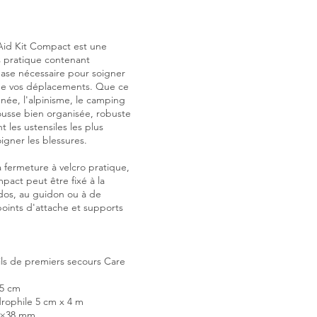
 Aid Kit Compact est une
s pratique contenant
ase nécessaire pour soigner
 de vos déplacements. Que ce
nnée, l'alpinisme, le camping
rousse bien organisée, robuste
t les ustensiles les plus
igner les blessures.
a fermeture à velcro pratique,
mpact peut être fixé à la
 dos, au guidon ou à de
oints d'attache et supports
ils de premiers secours Care
×5 cm
rophile 5 cm x 4 m
9×38 mm