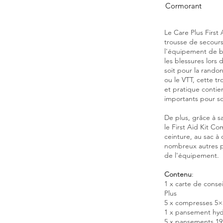
Cormorant
Le Care Plus First
trousse de secour
l'équipement de b
les blessures lors
soit pour la rando
ou le VTT, cette t
et pratique contien
importants pour so
De plus, grâce à s
le First Aid Kit Co
ceinture, au sac à
nombreux autres p
de l'équipement.
Contenu
:
1 x carte de conse
Plus
5 x compresses 5
1 x pansement hyd
5 x pansements 1