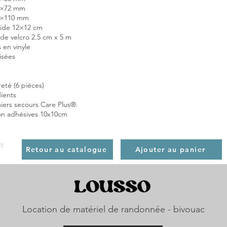
5×72 mm
0×110 mm
pide 12×12 cm
de velcro 2.5 cm x 5 m
 en vinyle
lisées
reté (6 pièces)
dients
iers secours Care Plus®.
on adhésives 10x10cm
t
Retour au catalogue
Ajouter au panier
Location de matériel de randonnée - bivouac