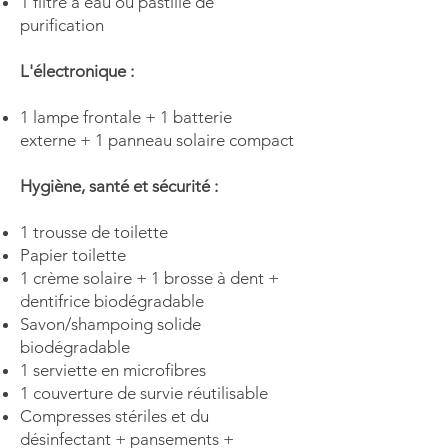
1 filtre à eau ou pastille de
purification
L'électronique :
1 lampe frontale
+ 1
batterie
externe
+
1
panneau solaire compact
Hygiène, santé et sécurité :
1
trousse de toilette
Papier toilette
1
crème solaire +
1 brosse à dent +
dentifrice biodégradable
Savon/shampoing solide
biodégradable
1
serviette
en microfibres​
1
couverture de survie
réutilisable
Compresses stériles et du
désinfectant + pansements +